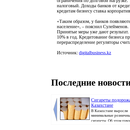
ограничения по долговой нагрузке. 
налоговый. Доходы банков от кредит
кредитам бизнесу ставка корпоратив
«Таким образом, у банков появляют
население», – пояснил Сулейменов.
Принятые меры уже дают результат.
10% в год. Кредитование бизнеса п
перераспределение регуляторы счит
Источник:
digitalbusiness.kz
Последние новости
Сигареты подорож
Казахстане
В Казахстане выросли
минимальные розничны
сигареты. Об этом говор