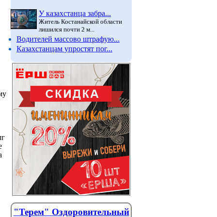
У казахстанца забра...
Житель Костанайской области
лишился почти 2 м...
Водителей массово штрафую...
Казахстанцам упростят пог...
му
лг
е
а
"Терем" Оздоровительный