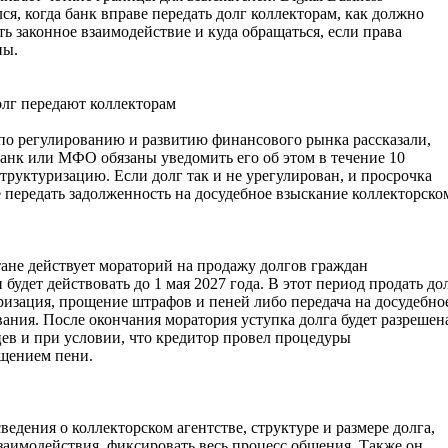
лся, когда банк вправе передать долг коллекторам, как должно
ть законное взаимодействие и куда обращаться, если права
ны.
олг передают коллекторам
по регулированию и развитию финансового рынка рассказали,
банк или МФО обязаны уведомить его об этом в течение 10
труктуризацию. Если долг так и не урегулирован, и просрочка
е передать задолженность на досудебное взыскание коллекторско
тане действует мораторий на продажу долгов граждан
будет действовать до 1 мая 2027 года. В этот период продать до
ризация, прощение штрафов и пеней либо передача на досудебно
вания. После окончания моратория уступка долга будет разрешен
ев и при условии, что кредитор провел процедуры
ощением пени.
едения о коллекторском агентстве, структуре и размере долга,
заимодействия, фиксировать весь процесс общения. Также он