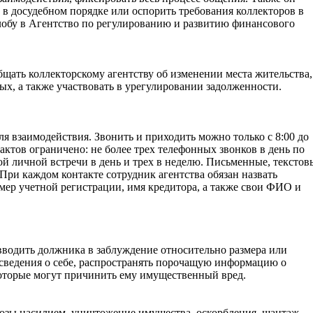
 в досудебном порядке или оспорить требования коллекторов в
алобу в Агентство по регулированию и развитию финансового
бщать коллекторскому агентству об изменении места жительства,
ых, а также участвовать в урегулировании задолженности.
ля взаимодействия. Звонить и приходить можно только с 8:00 до
тактов ограничено: не более трех телефонных звонков в день по
ой личной встречи в день и трех в неделю. Письменные, текстов
При каждом контакте сотрудник агентства обязан назвать
мер учетной регистрации, имя кредитора, а также свои ФИО и
 вводить должника в заблуждение относительно размера или
сведения о себе, распространять порочащую информацию о
которые могут причинить ему имущественный вред.
розы насилием, уничтожение имущества, оскорбления, шантаж,