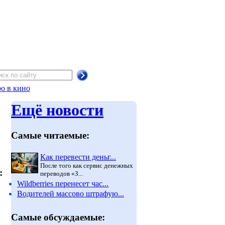
о в кино
Ещё новости
Самые читаемые:
Как перевести деньг...
После того как сервис денежных
:
переводов «З...
Wildberries перенесет час...
Водителей массово штрафую...
Самые обсуждаемые: