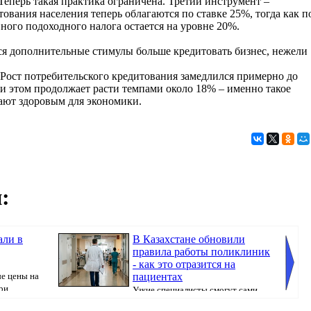
Теперь такая практика ограничена. Третий инструмент –
ования населения теперь облагаются по ставке 25%, тогда как п
ного подоходного налога остается на уровне 20%.
ся дополнительные стимулы больше кредитовать бизнес, нежели
 Рост потребительского кредитования замедлился примерно до
ри этом продолжает расти темпами около 18% – именно такое
ают здоровым для экономики.
:
али в
В Казахстане обновили
правила работы поликлиник
- как это отразится на
е цены на
пациентах
и...
Узкие специалисты смогут сами
направлять пациентов на дополнительные обслед...
уверен, 