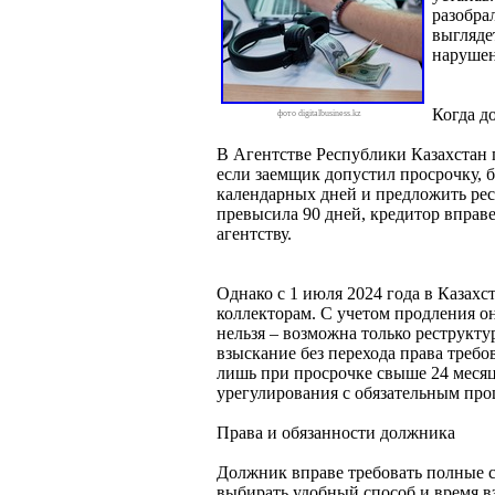
разобра
выгляде
наруше
Когда д
фото digitalbusiness.kz
В Агентстве Республики Казахстан 
если заемщик допустил просрочку, 
календарных дней и предложить рес
превысила 90 дней, кредитор вправ
агентству.
Однако с 1 июля 2024 года в Казахс
коллекторам. С учетом продления он 
нельзя – возможна только реструкту
взыскание без перехода права требо
лишь при просрочке свыше 24 месяц
урегулирования с обязательным пр
Права и обязанности должника
Должник вправе требовать полные св
выбирать удобный способ и время в