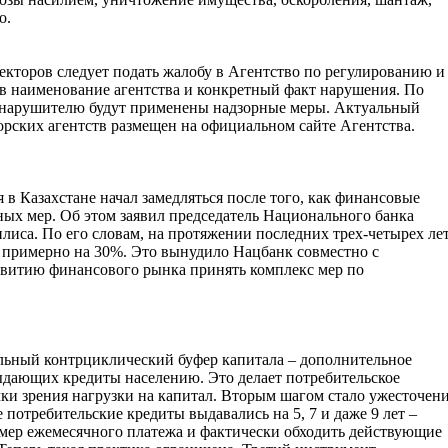
о.
кторов следует подать жалобу в Агентство по регулированию и
в наименование агентства и конкретный факт нарушения. По
 нарушителю будут применены надзорные меры. Актуальный
орских агентств размещен на официальном сайте Агентства.
 в Казахстане начал замедляться после того, как финансовые
ных мер. Об этом заявил председатель Национального банка
иса. По его словам, на протяжении последних трех-четырех ле
 примерно на 30%. Это вынудило Нацбанк совместно с
звитию финансового рынка принять комплекс мер по
льный контрциклический буфер капитала – дополнительное
выдающих кредиты населению. Это делает потребительское
ки зрения нагрузки на капитал. Вторым шагом стало ужесточен
 потребительские кредиты выдавались на 5, 7 и даже 9 лет –
мер ежемесячного платежа и фактически обходить действующие