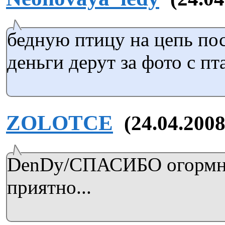
бедную птицу на цепь пос
деньги дерут за фото с пт
ZOLOTCE
(24.04.2008
DenDy/СПАСИБО огормн
приятно...