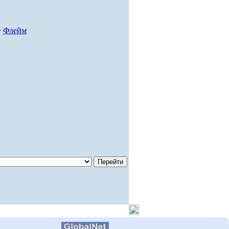
>
Флейм