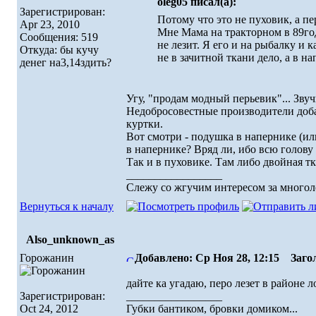
oleg05 писал(а):
Зарегистрирован:
Потому что это не пуховик, а пе
Apr 23, 2010
Мне Мама на тракторном в 89год
Сообщения: 519
не лезит. Я его и на рыбалку и 
Откуда: бы кучу
не в зачитной ткани дело, а в н
денег на3,14здить?
Угу, "продам модный перьевик"... Зву
Недобросовестные производители добав
куртки.
Вот смотри - подушка в напернике (ил
в напернике? Вряд ли, ибо всю голову
Так и в пуховике. Там либо двойная т
_________________
Слежу со жгучим интересом за многоле
Вернуться к началу
Also_unknown_as
Горожанин
Добавлено: Ср Ноя 28, 12:15
Загол
дайте ка угадаю, перо лезет в районе
Зарегистрирован:
_________________
Oct 24, 2012
Губки бантиком, бровки домиком...