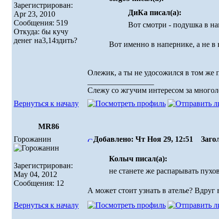
Зарегистрирован:
ДиКа писал(а):
Apr 23, 2010
Сообщения: 519
Вот смотри - подушка в н
Откуда: бы кучу
денег на3,14здить?
Вот именно в напернике, а не в
Олежик, а ты не удосожился в том же
_________________
Слежу со жгучим интересом за многоле
Вернуться к началу
MR86
Горожанин
Добавлено: Чт Ноя 29, 12:51
Загол
Колыч писал(а):
Зарегистрирован:
не станете же распарывать пухо
May 04, 2012
Сообщения: 12
А может стоит узнать в ателье? Вдруг 
Вернуться к началу