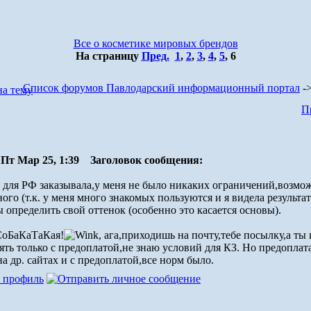
Все о косметике мировых брендов
На страницу
Пред.
1
,
2
,
3
,
4
,
5
,
6
Список форумов Павлодарский информационный портал
-
П
Пт Мар 25, 1:39
Заголовок сообщения:
 для РФ заказывала,у меня не было никаких ограничений,возмож
ного (т.к. у меня много знакомых пользуются и я видела результа
 определить свой оттенок (особенно это касается основы).
СоБаКаТаКая!
, ага,приходишь на почту,тебе посылку,а ты
ять только с предоплатой,не знаю условий для КЗ. Но предоплата
на др. сайтах и с предоплатой,все норм было.