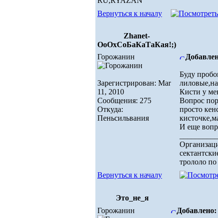
RU,RYAZAN
Вернуться к началу
Zhanet-
ОоОхСоБаКаТаКая!;)
Горожанин
Добавлен
Буду пробо
Зарегистрирован: Mar
лиловые,на
11, 2010
Кисти у ме
Сообщения: 275
Вопрос пор
Откуда:
просто кен
Пеньсильвания
кисточке,м
И еще вопр
_________
Организаци
сектантски
трололо по 
Вернуться к началу
Это_не_я
Горожанин
Добавлено: 