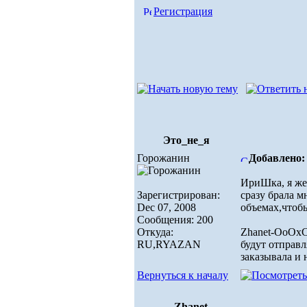
Регистрация
Это_не_я
Горожанин
Добавлено: 
ИриШка, я же
Зарегистрирован:
сразу брала м
Dec 07, 2008
объемах,чтобы
Сообщения: 200
Откуда:
Zhanet-ОоОх
RU,RYAZAN
будут отправл
заказывала и 
Вернуться к началу
Zhanet-