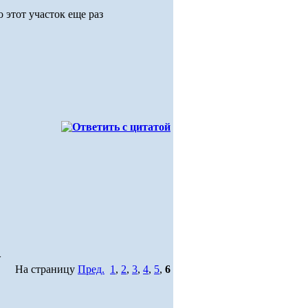
 этот участок еще раз
>
На страницу
Пред.
1
,
2
,
3
,
4
,
5
,
6