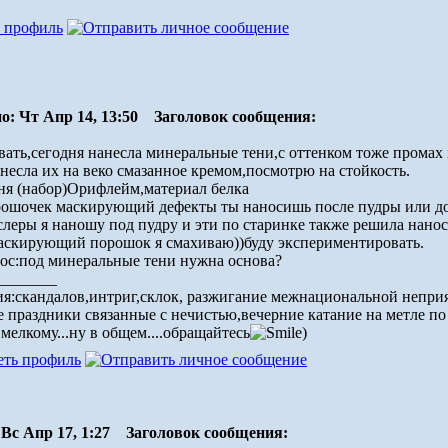
о: Чт Апр 14, 13:50
Заголовок сообщения:
вать,сегодня нанесла минеральные тени,с оттенком тоже промах 
несла их на веко смазанное кремом,посмотрю на стойкость.
ня (набор)Орифлейм,материал белка
ошочек маскирующий дефекты ты наносишь после пудры или д
слеры я наношу под пудру и эти по старинке также решила нанос
аскирующий порошок я смахиваю))буду экспериментировать.
ос:под минеральные тени нужна основа?
________
я:скандалов,интриг,склок, разжигание межнациональной неприя
е праздники связанные с нечистью,вечерние катание на метле по 
мелкому...ну в общем....обращайтесь
)
Вс Апр 17, 1:27
Заголовок сообщения: