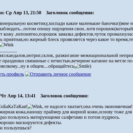
о: Ср Апр 13, 21:50
Заголовок сообщения:
инеральную косметику,хоспади какие маленькие баночки))мне на 
наблюдать...потом опишу ощущения свои..хотя порошок(который
т кожу ,непонятно,порошок замазка дефектов,чуток промахнулась
ь приятная,но жирный блеск проявляется через какое то время,т
________
я:скандалов,интриг,склок, разжигание межнациональной неприя
е праздники связанные с нечистью,вечерние катание на метле по 
мелкому...ну в общем....обращайтесь
)
Чт Апр 14, 13:41
Заголовок сообщения:
СоБаКаТаКая!
, ее надолго хватает,она очень экономичная!
жирная кожа,наношу праймер для жирной кожи,основу тоже для ж
1 раз пользуюсь матирующими салфетами и потом пудрюсь.
 хорошо маскируются дефекты.
и пользуешься?