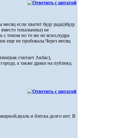
месяц если хватит буду рада))буду
 вместо тональника) не
 с тоном но то же не ясно,пудра
ени еще не пробовала.Через месяц
зни(как считает Акбас),
городу, а также драки на публику,
ирной,вуаль и блеска долго нет. В