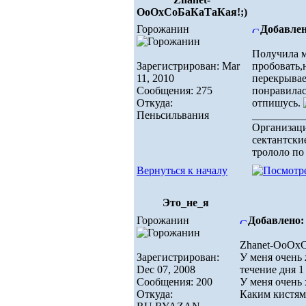
ОоОхСоБаКаТаКая!;)
Горожанин
Добавлен
Получила м
Зарегистрирован: Mar
пробовать,
11, 2010
перекрывае
Сообщения: 275
понравилас
Откуда:
отпишусь.
Пеньсильвания
_________
Организаци
сектантски
трололо по 
Вернуться к началу
Это_не_я
Горожанин
Добавлено: 
Zhanet-ОоОх
Зарегистрирован:
У меня очень 
Dec 07, 2008
течение дня 
Сообщения: 200
У меня очень
Откуда:
Каким кистям