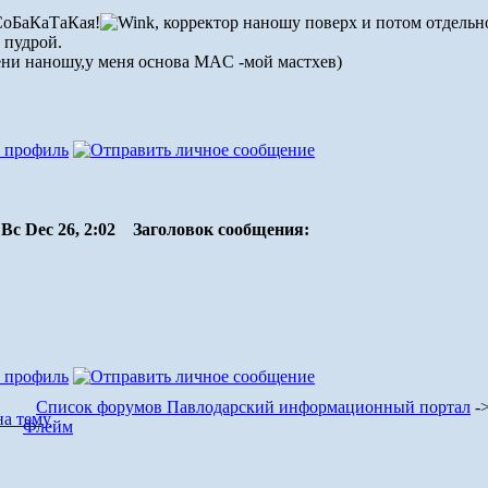
СоБаКаТаКая!
, корректор наношу поверх и потом отдельно
 пудрой.
ени наношу,у меня основа MAC -мой мастхев)
Вс Dec 26, 2:02
Заголовок сообщения:
!
Список форумов Павлодарский информационный портал
-
Флейм