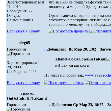
Зарегистрирован: Mar
что за 1600 не подделка,фактов та
11, 2010
подделку за мировой бренд втюхать
Сообщения: 275
_________________
Откуда:
Организация:скандалов,интриг,скло
Пеньсильвания
сектантские праздники связанные с 
трололо по мелкому...ну в общем....
Вернуться к началу
oleg05
Горожанин
Добавлено: Вс Мар 20, 1:02
Заголо
Zhanet-ОоОхСоБаКаТаКая!
Зарегистрирован: Jul
нИ цен ни каталога
20, 2009
Сообщения: 4547
Ну тогда попробуй так,
www.yves-roche
Вернуться к началу
Zhanet-
ОоОхСоБаКаТаКая!;)
Горожанин
Добавлено: Ср Мар 23, 18:27
Заг