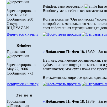
Reindeer, заинтересовали
Батте
Зарегистрирован:
Вообще у меня сейчас вся косметика по
Dec 07, 2008
Сообщения: 200
Кстати понятие "Органическая "космет
Откуда:
которой есть хоть какая-то часть нат.к
RU,RYAZAN
своя собственная сертификация,ее дов
Вернуться к началу
Reindeer
Горожанин
Добавлено: Пт Фев 18, 18:30
Загол
Нет, нет, она именно органическая, та
Зарегистрирован:
губке, а на теле ощущение мягкости 
May 22, 2006
впитывается, моя сухая кожа его прос
Сообщения: 773
_________________
В искаженном миpе все догмы одинако
Вернуться к началу
Это_не_я
Горожанин
Добавлено: Пт Фев 18, 18:49
Загол