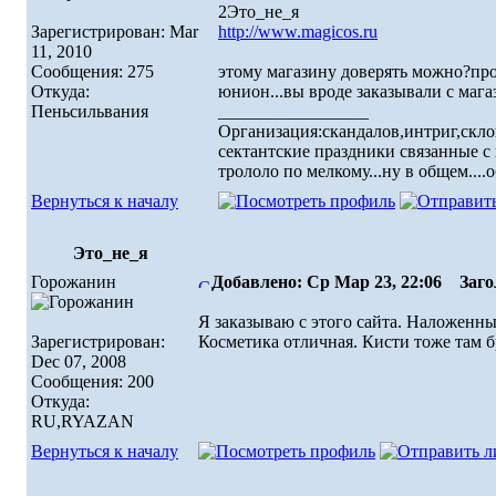
2Это_не_я
Зарегистрирован: Mar
http://www.magicos.ru
11, 2010
Сообщения: 275
этому магазину доверять можно?про
Откуда:
юнион...вы вроде заказывали с маг
Пеньсильвания
_________________
Организация:скандалов,интриг,скло
сектантские праздники связанные с 
трололо по мелкому...ну в общем....
Вернуться к началу
Это_не_я
Горожанин
Добавлено: Ср Мар 23, 22:06
Загол
Я заказываю с этого сайта. Наложенн
Зарегистрирован:
Косметика отличная. Кисти тоже там б
Dec 07, 2008
Сообщения: 200
Откуда:
RU,RYAZAN
Вернуться к началу