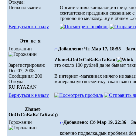
Откуда:
_________________
Пеньсильвания
Организация:скандалов,интриг,скло
сектантские праздники связанные с 
трололо по мелкому...ну в общем....
Вернуться к началу
Это_не_я
Горожанин
Добавлено: Чт Мар 17, 18:55
Загол
Zhanet-ОоОхСоБаКаТаКая!
,
Зарегистрирован:
это около 100 рублей,да не бывает так
Dec 07, 2008
Сообщения: 200
В интернет -магазинах ничего не зака
Откуда:
минеральную косметику заказываю пос
RU,RYAZAN
Вернуться к началу
Zhanet-
ОоОхСоБаКаТаКая!;)
Горожанин
Добавлено: Сб Мар 19, 22:36
Заг
конечно подделка,дык проблема бол