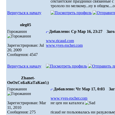
сектантские праздники связанные с 
трололо по мелкому...ну в общем....
Вернуться к началу
oleg05
Горожанин
Добавлено: Ср Мар 16, 23:27
Загол
www.ricaud.com
Зарегистрирован: Jul
www.yves-rocher.com
20, 2009
Сообщения: 4547
Вернуться к началу
Zhanet-
ОоОхСоБаКаТаКая!;)
Горожанин
Добавлено: Чт Мар 17, 0:03
Заго
www.yves-rocher.com
Зарегистрирован: Mar
не цен ни каталога
11, 2010
Сообщения: 275
ricaud не пользовалась ни разу,возь