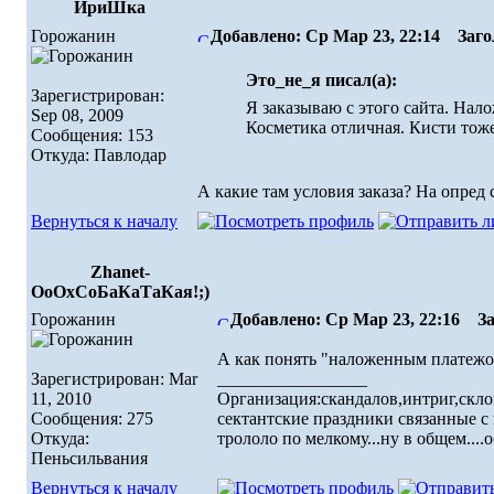
ИриШка
Горожанин
Добавлено: Ср Мар 23, 22:14
Загол
Это_не_я писал(а):
Зарегистрирован:
Я заказываю с этого сайта. На
Sep 08, 2009
Косметика отличная. Кисти тоже
Сообщения: 153
Откуда: Павлодар
А какие там условия заказа? На опред 
Вернуться к началу
Zhanet-
ОоОхСоБаКаТаКая!;)
Горожанин
Добавлено: Ср Мар 23, 22:16
Заг
А как понять "наложенным платеж
Зарегистрирован: Mar
_________________
11, 2010
Организация:скандалов,интриг,скло
Сообщения: 275
сектантские праздники связанные с 
Откуда:
трололо по мелкому...ну в общем....
Пеньсильвания
Вернуться к началу