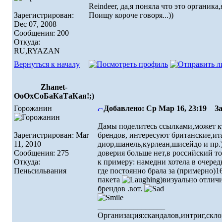
Reindeer, да,я поняла что это органика,
Зарегистрирован:
Поищу короче говоря...))
Dec 07, 2008
Сообщения: 200
Откуда:
RU,RYAZAN
Вернуться к началу
Zhanet-
ОоОхСоБаКаТаКая!;)
Горожанин
Добавлено: Ср Мар 16, 23:19
Заг
Дамы поделитесь ссылками,может к
Зарегистрирован: Mar
брендов, интересуют британские,ит
11, 2010
диор,шанель,курлеан,шисейдо и пр.
Сообщения: 275
доверия больше нет,в российский т
Откуда:
к примеру: намедни хотела в очеред
Пеньсильвания
где постоянно брала за (примерно)1
пакета
)визуально отлич
брендов .вот.
_________________
Организация:скандалов,интриг,скло