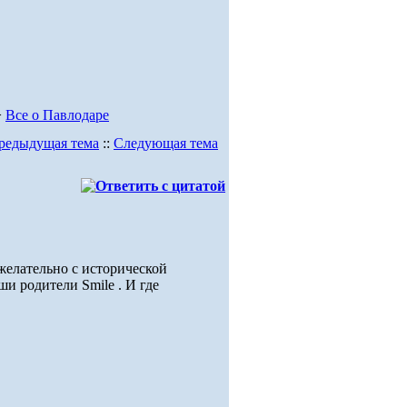
>
Все о Павлодаре
редыдущая тема
::
Следующая тема
елательно с исторической
ши родители Smile . И где