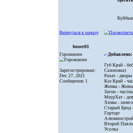
Куйбыше
Вернуться к началу
boxer01
Горожанин
Добавлено: 
Губ Край - бе
Зарегистрирован:
Сазоновы)
Dec 27, 2021
Рахат - дворы
Сообщения: 1
Каз Край - ча
Жимы - Живые
Затон - частн
МзурХат - дев
Химы - химго
Старый Брод 
Горторг
Алюминстро
Второй Павло
Усолка