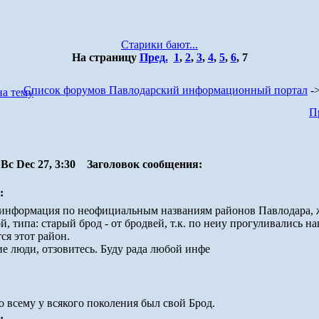
Старики бают...
На страницу
Пред.
1
,
2
,
3
,
4
,
5
,
6
,
7
Список форумов Павлодарский информационный портал
-
П
Вс Dec 27, 3:30
Заголовок сообщения:
:
информация по неофициальным названиям районов Павлодара, ж
й, типа: старый брод - от бродвей, т.к. по неиу прогуливались на
ся этот район.
 люди, отзовитесь. Буду рада любой инфе
по всему у всякого поколения был свой Брод.
: