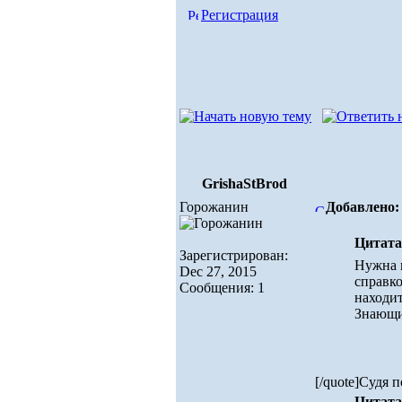
Регистрация
GrishaStBrod
Горожанин
Добавлено: 
Цитата
Зарегистрирован:
Нужна 
Dec 27, 2015
справко
Сообщения: 1
находит
Знающие
[/quote]Судя 
Цитата