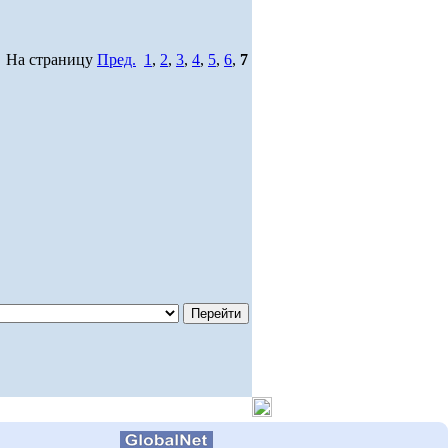
На страницу
Пред.
1
,
2
,
3
,
4
,
5
,
6
,
7