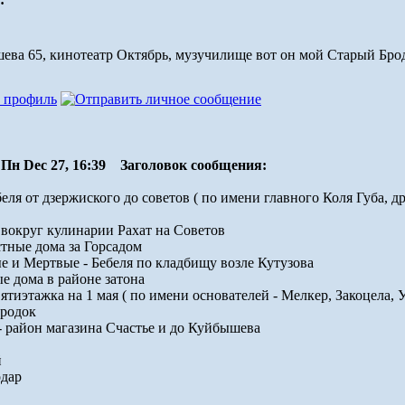
ва 65, кинотеатр Октябрь, музучилище вот он мой Старый Брод
Пн Dec 27, 16:39
Заголовок сообщения:
беля от дзержиского до советов ( по имени главного Коля Губа, д
 вокруг кулинарии Рахат на Советов
стные дома за Горсадом
 и Мертвые - Бебеля по кладбищу возле Кутузова
ые дома в районе затона
ятиэтажка на 1 мая ( по имени основателей - Мелкер, Закоцела, 
родок
- район магазина Счастье и до Куйбышева
й
дар