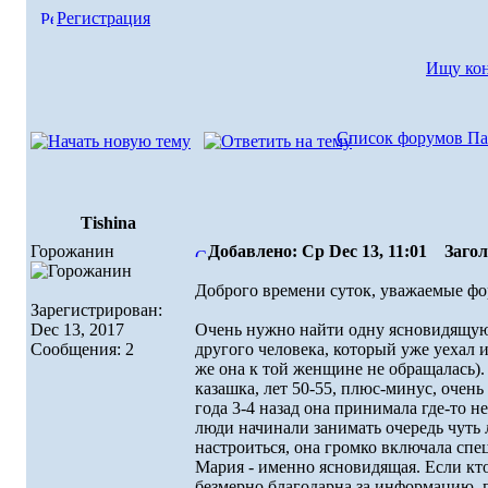
Регистрация
Ищу ко
Список форумов Па
Tishina
Горожанин
Добавлено: Ср Dec 13, 11:01
Загол
Доброго времени суток, уважаемые фо
Зарегистрирован:
Dec 13, 2017
Очень нужно найти одну ясновидящую, 
Сообщения: 2
другого человека, который уже уехал 
же она к той женщине не обращалась). 
казашка, лет 50-55, плюс-минус, очень
года 3-4 назад она принимала где-то н
люди начинали занимать очередь чуть ли
настроиться, она громко включала спец
Мария - именно ясновидящая. Если кто
безмерно благодарна за информацию, г