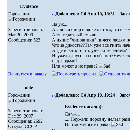
Evidence
Горожанин
Добавлено: Сб Апр 10, 18:31
Загол
Да уж...
Зарегистрирован:
А я до сих пор в шоке от того,что все
Mar 30, 2009
Алмате,котрый смыло.
Сообщения: 523
А ихние "чиновники" ничего людям не
Что за дикость??Там уже все гнить нач
А где искать то,что унесло течением?
Неужели другого способа нет?Неужели
над людьми?
Или может я не права?
Вернуться к началу
olile
Горожанин
Добавлено: Сб Апр 10, 19:24
Загол
Evidence писал(а):
Зарегистрирован:
Да уж...
Dec 29, 2007
.....Неужели поровну нельзя ра
Сообщения: 2692
Или может я не права?
Откуда: СССР