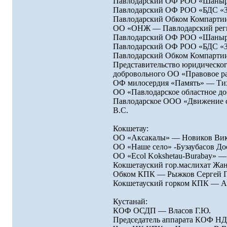
Павлодарский ОФ РОО «Шаныр
Павлодарский ОФ РОО «БДС «З
Павлодарский Обком Компартии
ОО «ОНЖ — Павлодарский реги
Павлодарский ОФ РОО «Шаныра
Павлодарский ОФ РОО «БДС «ЗС
Павлодарский Обком Компартии
Представительство юридическог
добровольного ОО «Правовое р
ОФ милосердия «Память» — Ти
ОО «Павлодарское областное до
Павлодарское ООО «Движение с
В.С.
Кокшетау:
ОО «Аксакалы» — Новиков Вик
ОО «Наше село» -Бузаубасов Д
ОО «Ecol Kokshetau-Burabay» 
Кокшетауский гор.маслихат Жа
Обком КПК — Рыжков Сергей 
Кокшетауский горком КПК — А
Кустанай:
КОФ ОСДП — Власов Г.Ю.
Председатель аппарата КОФ НД