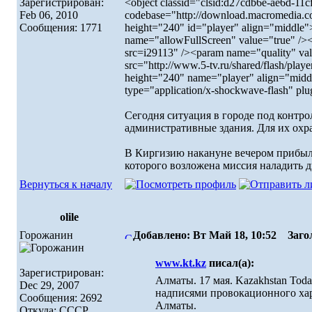
Зарегистрирован:
<object classid="clsid:d27cdb6e-ae6d-1
Feb 06, 2010
codebase="http://download.macromedia.c
Сообщения: 1771
height="240" id="player" align="middl
name="allowFullScreen" value="true" /><
src=i29113" /><param name="quality" v
src="http://www.5-tv.ru/shared/flash/pl
height="240" name="player" align="midd
type="application/x-shockwave-flash" pl
Сегодня ситуация в городе под контр
административные здания. Для их охр
В Киргизию накануне вечером прибыл
которого возложена миссия наладить 
Вернуться к началу
olile
Горожанин
Добавлено: Вт Май 18, 10:52
Загол
www.kt.kz
писал(а):
Зарегистрирован:
Алматы. 17 мая. Kazakhstan To
Dec 29, 2007
надписями провокационного хара
Сообщения: 2692
Алматы.
Откуда: СССР