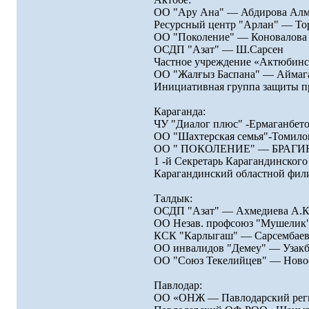
ОО "Ару Ана" — Абдирова Ал
Ресурсный центр "Арлан" — Тор
ОО "Поколение" — Коновалова
ОСДП "Азат" — Ш.Сарсен
Частное учреждение «Актюбинск
ОО "Жалғыз Баспана" — Аймага
Инициативная группа защиты п
Караганда:
ЧУ "Диалог плюс" -Ермаганбето
ОО "Шахтерская семья"-Томилов
ОО " ПОКОЛЕНИЕ" — БРАГИН
1 -й Секретарь Карагандинског
Карагандинский областной фи
Талдык:
ОСДП "Азат" — Ахмедиева А.К
ОО Незав. профсоюз "Мушелик"
КСК "Карлыгаш" — Сарсембаев
ОО инвалидов "Демеу" — Узакб
ОО "Союз Текелийцев" — Новос
Павлодар:
ОО «ОНЖ — Павлодарский реги