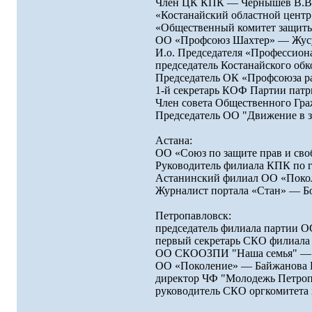
Член ЦК КПК — Чернышев В.В
«Костанайский областной цент
«Общественный комитет защиты
ОО «Профсоюз Шахтер» — Жус
И.о. Председателя «Профессио
председатель Костанайского об
Председатель ОК «Профсоюза р
1-й секретарь КОФ Партии патр
Член совета Общественного Гр
Председатель ОО "Движение в з
Астана:
ОО «Союз по защите прав и св
Руководитель филиала КПК по г
Астанинский филиал ОО «Поко
Журналист портала «Стан» — Б
Петропавловск:
председатель филиала партии 
первый секретарь СКО филиал
ОО СКООЗПИ "Наша семья" — 
ОО «Поколение» — Байжанова 
директор ЧФ "Молодежь Петропа
руководитель СКО оргкомитета