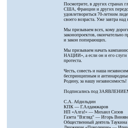
Посмотрите, в других странах 
США, Франции и других передо
удовлетвориться 70-летним лиде
своего возраста. Уже завтра над 
Мы призываем всех, кому дороги
законопроектов, окончательно 
и закон попирающих.
Мы призываем начать кампани
НАЦИИ», а если он и его слуги
протеста.
Честь, совесть и наша независи
беспринципным и антинародным
Родину, за нашу независимость!
Подписались под ЗАЯВЛЕ
С.А. Абдильдин
КПК — Г.Алдамжаров
НП «Алга!» — Михаил Сизов
Газета "Взгляд" — Игорь Виняв
Общественный деятель Таукина
Движение «Поколение» — Ирин