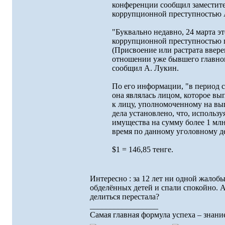
конференции сообщил заместите
коррупционной преступностью А
"Буквально недавно, 24 марта э
коррупционной преступностью п
(Присвоение или растрата вверен
отношении уже бывшего главног
сообщил А. Лукин.
По его информации, "в период с
она являлась лицом, которое в
к лицу, уполномоченному на вы
дела установлено, что, использ
имущества на сумму более 1 млн
время по данному уголовному де
$1 = 146,85 тенге.
Интересно : за 12 лет ни одной жалоб
обделённых детей и спали спокойно. А
делиться перестала?
_________________
Самая главная формула успеха – знание