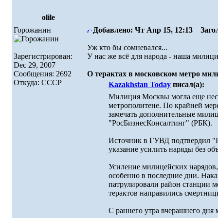
olile
Горожанин
Добавлено: Чт Апр 15, 12:13
Загол
Уж кто бы сомневался...
Зарегистрирован:
У нас же всё для народа - наша милици
Dec 29, 2007
Сообщения: 2692
О терактах в московском метро мили
Откуда: СССР
Kazakhstan Today
писал(а):
Милиция Москвы могла еще неско
метрополитене. По крайней мере
замечать дополнительные милице
"РосБизнесКонсалтинг" (РБК).
Источник в ГУВД подтвердил "Р
указание усилить наряды без об
Усиление милицейских нарядов, 
особенно в последние дни. Нак
патрулировали район станции м
терактов направились смертниц
С раннего утра вчерашнего дня