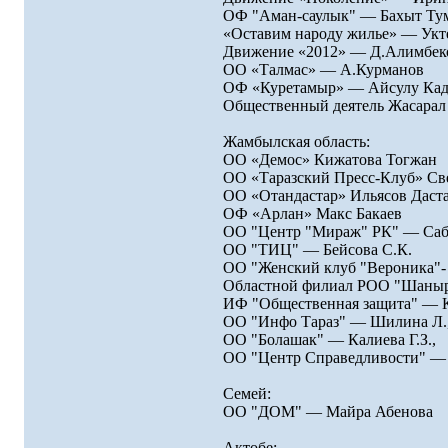
ОФ "Аман-саулык" — Бахыт Ту
«Оставим народу жилье» — Укт
Движение «2012» — Д.Алимбек
ОО «Талмас» — А.Курманов
ОФ «Куретамыр» — Айсулу Кад
Общественный деятель Жасара
Жамбылская область:
ОО «Демос» Кижатова Тогжан
ОО «Таразский Пресс-Клуб» Св
ОО «Отандастар» Ильясов Даст
ОФ «Арлан» Макс Бакаев
ОО "Центр "Мираж" РК" — Саби
ОО "ТИЦ" — Бейсова С.К.
ОО "Женский клуб "Вероника"-
Областной филиал РОО "Шаныр
ИФ "Общественная защита" — К
ОО "Инфо Тараз" — Шилина Л.
ОО "Болашак" — Калиева Г.З.,
ОО "Центр Справедливости" — 
Семей:
ОО "ДОМ" — Майра Абенова
Актобе: