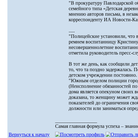
"В прокуратуру Павлодарской о
семейного типа «Детская деревн
мнению авторов письма, в незак
корреспонденту ИА Новости-Каз
.....
"Полицейские установили, что 
ремнем воспитанницу Кристину 
несовершеннолетние воспитанниц
отметила руководитель пресс-с
В тот же день, как сообщили де
то, что та поздно задержалась. 
детском учреждении постоянно.
"Южным отделом полиции города
(Неисполнение обязанностей по
дома является опекуном своих в
доказана, то женщину может жда
показателей до ограничения сво
должности или заниматься опред
_________________
Самая главная формула успеха – знание
Вернуться к началу