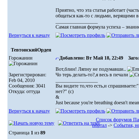
Приятно, что эта статья работает (час
общаться как-то с людьми, верящими в
_________________
Самая главная формула успеха – знание
Вернуться к началу
ТевтонскийОрден
Горожанин
Добавлено: Вт Май 18, 22:49
Загол
Вот,блин! Ляпну не подумавши..
Зарегистрирован:
Чо терь делать-то?,я весь в печали
Feb 04, 2010
_________________
Сообщения: 3041
Вы видите то,что есть,и спрашиваете:
Откуда: оттуда
нет?" (с)
&
Just because you're breathing doesn't mean
Вернуться к началу
Список форумов П
портал
->
События, н
Страница
1
из
89