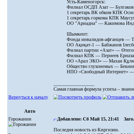
Усть-Каменогорск:
Филиал ОСДП Азат — Булгаков
1 секретарь ВК обком КПК Оси
1 секретарь горкома КПК Маусу
ОО "Ариадна" — Какимова Ин
Шымкент:
Фонда инвалидов-афганцев — 
ОО Ақиқат-1 — Байжанов Ілесб
Филиал партии «Азат» — Өтег
Филиал КПК — Пернеев Ерназа
ОО «Арал ЭКО» — Махан Құлм
Общество глухонемых — Бекния
НПО «Свободный Интернет» — 
_________________
Самая главная формула успеха – знание
Вернуться к началу
Авто
Горожанин
Добавлено: Сб Май 15, 21:41
Загол
Последня новость из Киргизии.