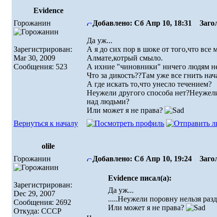
Evidence
Горожанин
Добавлено: Сб Апр 10, 18:31
Загол
Да уж...
Зарегистрирован:
А я до сих пор в шоке от того,что все
Mar 30, 2009
Алмате,котрый смыло.
Сообщения: 523
А ихние "чиновники" ничего людям не
Что за дикость??Там уже все гнить нач
А где искать то,что унесло течением?
Неужели другого способа нет?Неужели
над людьми?
Или может я не права?
Вернуться к началу
olile
Горожанин
Добавлено: Сб Апр 10, 19:24
Загол
Evidence писал(а):
Зарегистрирован:
Да уж...
Dec 29, 2007
.....Неужели поровну нельзя ра
Сообщения: 2692
Или может я не права?
Откуда: СССР