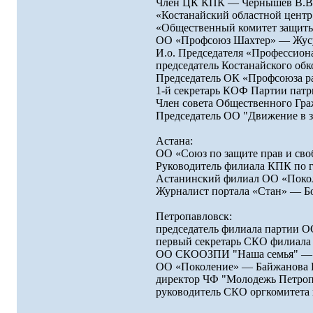
Член ЦК КПК — Чернышев В.В
«Костанайский областной цент
«Общественный комитет защиты
ОО «Профсоюз Шахтер» — Жус
И.о. Председателя «Профессио
председатель Костанайского об
Председатель ОК «Профсоюза р
1-й секретарь КОФ Партии патр
Член совета Общественного Гр
Председатель ОО "Движение в з
Астана:
ОО «Союз по защите прав и св
Руководитель филиала КПК по г
Астанинский филиал ОО «Поко
Журналист портала «Стан» — Б
Петропавловск:
председатель филиала партии 
первый секретарь СКО филиал
ОО СКООЗПИ "Наша семья" — 
ОО «Поколение» — Байжанова 
директор ЧФ "Молодежь Петропа
руководитель СКО оргкомитета