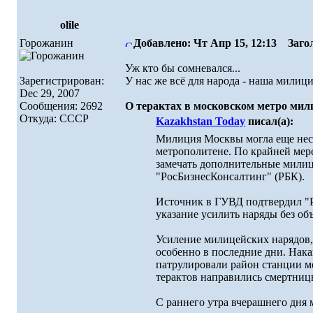
olile
Горожанин
Добавлено: Чт Апр 15, 12:13
Загол
Уж кто бы сомневался...
Зарегистрирован:
У нас же всё для народа - наша милици
Dec 29, 2007
Сообщения: 2692
О терактах в московском метро мили
Откуда: СССР
Kazakhstan Today
писал(а):
Милиция Москвы могла еще неско
метрополитене. По крайней мере
замечать дополнительные милице
"РосБизнесКонсалтинг" (РБК).
Источник в ГУВД подтвердил "Р
указание усилить наряды без об
Усиление милицейских нарядов, 
особенно в последние дни. Нак
патрулировали район станции м
терактов направились смертниц
С раннего утра вчерашнего дня