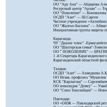
ОО "Ару Ана" — Абдирова Ал
Ресурсный центр "Арлан" — Тор
ОО "Поколение" — Коновалова
ОСДП "Азат" — Ш.Сарсен
Частное учреждение «Актюбинск
ОО "Жалғыз Баспана" — Аймага
Инициативная группа защиты п
Караганда:
ЧУ "Диалог плюс" -Ермаганбето
ОО "Шахтерская семья"-Томилов
ОО " ПОКОЛЕНИЕ" — БРАГИН
1 -й Секретарь Карагандинског
Карагандинский областной фи
Талдык:
ОСДП "Азат" — Ахмедиева А.К
ОО Незав. профсоюз "Мушелик"
КСК "Карлыгаш" — Сарсембаев
ОО инвалидов "Демеу" — Узакб
ОО "Союз Текелийцев" — Новос
Павлодар:
ОО «ОНЖ — Павлодарский реги