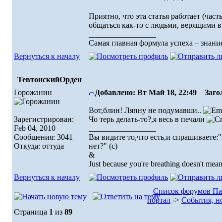
Приятно, что эта статья работает (час
общаться как-то с людьми, верящими в
_________________
Самая главная формула успеха – знание
Вернуться к началу
ТевтонскийОрден
Горожанин
Добавлено: Вт Май 18, 22:49
Загол
Вот,блин! Ляпну не подумавши..
Зарегистрирован:
Чо терь делать-то?,я весь в печали
Feb 04, 2010
_________________
Сообщения: 3041
Вы видите то,что есть,и спрашиваете:
Откуда: оттуда
нет?" (с)
&
Just because you're breathing doesn't mean
Вернуться к началу
Список форумов П
портал
->
События, н
Страница
1
из
89