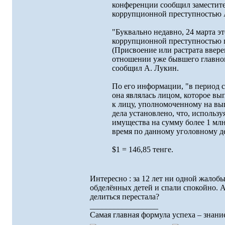
конференции сообщил заместите
коррупционной преступностью А
"Буквально недавно, 24 марта э
коррупционной преступностью п
(Присвоение или растрата вверен
отношении уже бывшего главног
сообщил А. Лукин.
По его информации, "в период с
она являлась лицом, которое в
к лицу, уполномоченному на вы
дела установлено, что, использ
имущества на сумму более 1 млн
время по данному уголовному де
$1 = 146,85 тенге.
Интересно : за 12 лет ни одной жалоб
обделённых детей и спали спокойно. А
делиться перестала?
_________________
Самая главная формула успеха – знание