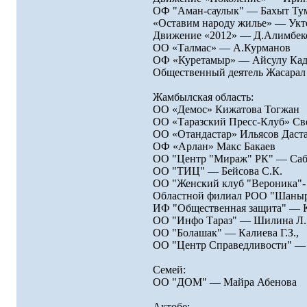
ОФ "Аман-саулык" — Бахыт Ту
«Оставим народу жилье» — Укт
Движение «2012» — Д.Алимбек
ОО «Талмас» — А.Курманов
ОФ «Куретамыр» — Айсулу Кад
Общественный деятель Жасара
Жамбылская область:
ОО «Демос» Кижатова Тогжан
ОО «Таразский Пресс-Клуб» Св
ОО «Отандастар» Ильясов Даст
ОФ «Арлан» Макс Бакаев
ОО "Центр "Мираж" РК" — Саби
ОО "ТИЦ" — Бейсова С.К.
ОО "Женский клуб "Вероника"-
Областной филиал РОО "Шаныр
ИФ "Общественная защита" — К
ОО "Инфо Тараз" — Шилина Л.
ОО "Болашак" — Калиева Г.З.,
ОО "Центр Справедливости" — 
Семей:
ОО "ДОМ" — Майра Абенова
Актобе: