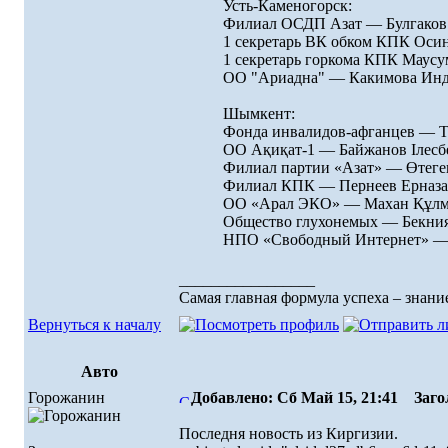
Усть-Каменогорск:
Филиал ОСДП Азат — Булгаков
1 секретарь ВК обком КПК Оси
1 секретарь горкома КПК Маусу
ОО "Ариадна" — Какимова Ин
Шымкент:
Фонда инвалидов-афганцев — 
ОО Ақиқат-1 — Байжанов Ілесб
Филиал партии «Азат» — Өтег
Филиал КПК — Пернеев Ерназа
ОО «Арал ЭКО» — Махан Құлм
Общество глухонемых — Бекния
НПО «Свободный Интернет» — 
_________________
Самая главная формула успеха – знание
Вернуться к началу
Авто
Горожанин
Добавлено: Сб Май 15, 21:41
Загол
Последня новость из Киргизии.