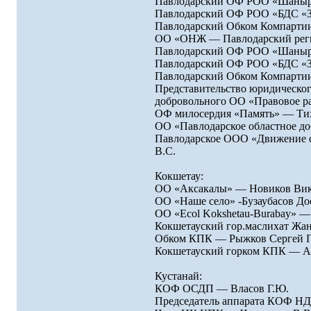
Павлодарский ОФ РОО «Шаныр
Павлодарский ОФ РОО «БДС «З
Павлодарский Обком Компартии
ОО «ОНЖ — Павлодарский реги
Павлодарский ОФ РОО «Шаныра
Павлодарский ОФ РОО «БДС «ЗС
Павлодарский Обком Компартии
Представительство юридическог
добровольного ОО «Правовое р
ОФ милосердия «Память» — Ти
ОО «Павлодарское областное до
Павлодарское ООО «Движение с
В.С.
Кокшетау:
ОО «Аксакалы» — Новиков Вик
ОО «Наше село» -Бузаубасов Д
ОО «Ecol Kokshetau-Burabay» 
Кокшетауский гор.маслихат Жа
Обком КПК — Рыжков Сергей 
Кокшетауский горком КПК — А
Кустанай:
КОФ ОСДП — Власов Г.Ю.
Председатель аппарата КОФ НД