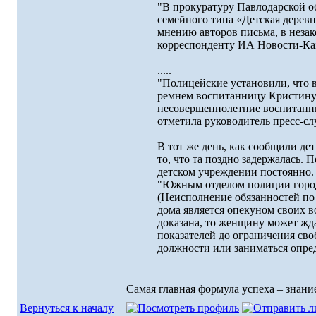
"В прокуратуру Павлодарской о
семейного типа «Детская деревн
мнению авторов письма, в незак
корреспонденту ИА Новости-Каз
.....
"Полицейские установили, что 
ремнем воспитанницу Кристину 
несовершеннолетние воспитанниц
отметила руководитель пресс-с
В тот же день, как сообщили де
то, что та поздно задержалась. 
детском учреждении постоянно.
"Южным отделом полиции города
(Неисполнение обязанностей по
дома является опекуном своих в
доказана, то женщину может жда
показателей до ограничения сво
должности или заниматься опред
_________________
Самая главная формула успеха – знание
Вернуться к началу