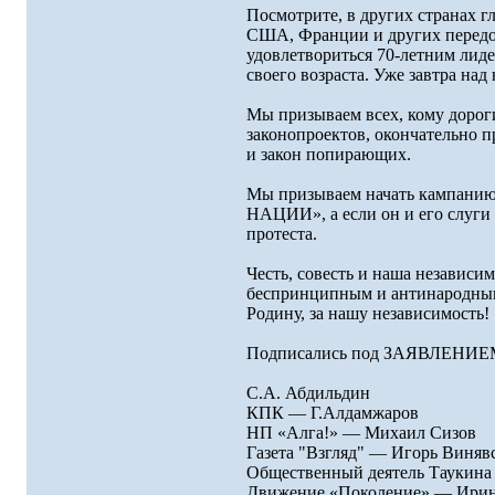
Посмотрите, в других странах 
США, Франции и других передо
удовлетвориться 70-летним лиде
своего возраста. Уже завтра над 
Мы призываем всех, кому дороги
законопроектов, окончательно 
и закон попирающих.
Мы призываем начать кампани
НАЦИИ», а если он и его слуги
протеста.
Честь, совесть и наша независи
беспринципным и антинародным
Родину, за нашу независимость!
Подписались под ЗАЯВЛЕ
С.А. Абдильдин
КПК — Г.Алдамжаров
НП «Алга!» — Михаил Сизов
Газета "Взгляд" — Игорь Виняв
Общественный деятель Таукина
Движение «Поколение» — Ирин