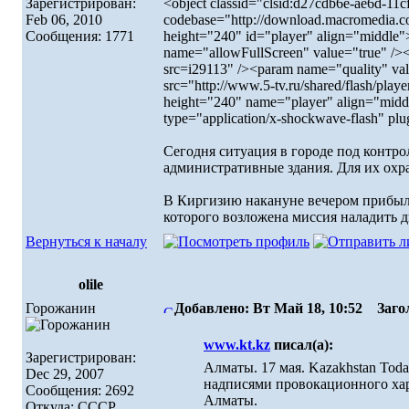
Зарегистрирован:
<object classid="clsid:d27cdb6e-ae6d-1
Feb 06, 2010
codebase="http://download.macromedia.c
Сообщения: 1771
height="240" id="player" align="middl
name="allowFullScreen" value="true" /><
src=i29113" /><param name="quality" v
src="http://www.5-tv.ru/shared/flash/pl
height="240" name="player" align="midd
type="application/x-shockwave-flash" pl
Сегодня ситуация в городе под контр
административные здания. Для их охр
В Киргизию накануне вечером прибыл
которого возложена миссия наладить 
Вернуться к началу
olile
Горожанин
Добавлено: Вт Май 18, 10:52
Загол
www.kt.kz
писал(а):
Зарегистрирован:
Алматы. 17 мая. Kazakhstan To
Dec 29, 2007
надписями провокационного хара
Сообщения: 2692
Алматы.
Откуда: СССР