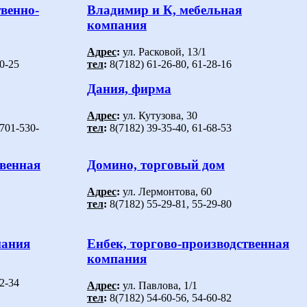
венно-
Владимир и К, мебельная
компания
Адрес
:
ул. Расковой, 13/1
0-25
тел
:
8(7182) 61-26-80, 61-28-16
Дания, фирма
Адрес
:
ул. Кутузова, 30
-701-530-
тел
:
8(7182) 39-35-40, 61-68-53
твенная
Домино, торговый дом
Адрес
:
ул. Лермонтова, 60
тел
:
8(7182) 55-29-81, 55-29-80
пания
Енбек, торгово-производственная
компания
2-34
Адрес
:
ул. Павлова, 1/1
тел
:
8(7182) 54-60-56, 54-60-82