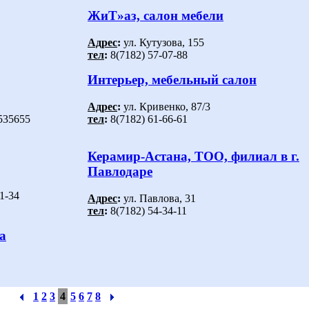
ЖиТ»аз, салон мебели
Адрес
:
ул. Кутузова, 155
тел
:
8(7182) 57-07-88
Интерьер, мебельный салон
Адрес
:
ул. Кривенко, 87/3
535655
тел
:
8(7182) 61-66-61
Керамир-Астана, ТОО, филиал в г.
Павлодаре
1-34
Адрес
:
ул. Павлова, 31
тел
:
8(7182) 54-34-11
а
1
2
3
4
5
6
7
8