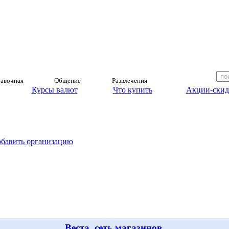
авочная
Общение
Развлечения
Курсы валют
Что купить
Акции-скид
обавить организацию
Веста, сеть магазинов