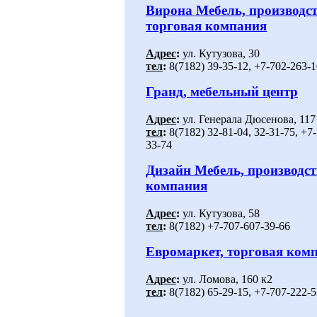
Вирона Мебель, производст
торговая компания
Адрес
:
ул. Кутузова, 30
тел
:
8(7182) 39-35-12, +7-702-263-1
Гранд, мебельный центр
Адрес
:
ул. Генерала Дюсенова, 117
тел
:
8(7182) 32-81-04, 32-31-75, +7
33-74
Дизайн Мебель, производс
компания
Адрес
:
ул. Кутузова, 58
тел
:
8(7182) +7-707-607-39-66
Евромаркет, торговая ком
Адрес
:
ул. Ломова, 160 к2
тел
:
8(7182) 65-29-15, +7-707-222-5