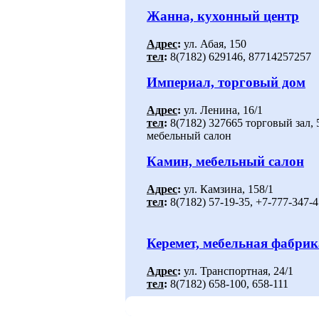
Жанна, кухонный центр
Адрес
:
ул. Абая, 150
тел
:
8(7182) 629146, 87714257257
Империал, торговый дом
Адрес
:
ул. Ленина, 16/1
тел
:
8(7182) 327665 торговый зал, 
мебельный салон
Камин, мебельный салон
Адрес
:
ул. Камзина, 158/1
тел
:
8(7182) 57-19-35, +7-777-347-4
Керемет, мебельная фабрик
Адрес
:
ул. Транспортная, 24/1
тел
:
8(7182) 658-100, 658-111