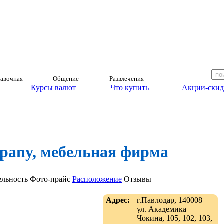
авочная
Общение
Развлечения
Курсы валют
Что купить
Акции-скид
pany, мебельная фирма
ельность
Фото-прайс
Расположение
Отзывы
Адрес:
г.Павлодар, 140008
ул. Академика
Чокина, 105, 102, 103,