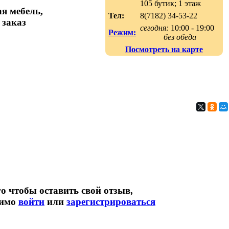
105 бутик; 1 этаж
я мебель,
Тел:
8(7182) 34-53-22
 заказ
сегодня:
10:00 - 19:00
Режим:
без обеда
Посмотреть на карте
о чтобы оставить свой отзыв,
димо
войти
или
зарегистрироваться